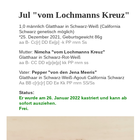
Jul "vom Lochmanns Kreuz"
1,0 männlich Glatthaar in Schwarz-Weiß (California
Schwarz genetisch möglich)
*25. Dezember 2021, Geburtsgewicht 86g
aa B- Cc[r] DD Ee[p] -k PP rnrn Ss
Mutter:
Nimcha "vom Lochmanns Kreuz"
Glatthaar in Schwarz-Rot-Weiß
aa B- CC DD e[p]e[p]
kk PP rnrn ss
Vater:
Pepper "von den Jena Meeris"
Glatthaar in Schwarz-Weiß-Agouti California Schwarz
Aa BB c[r]c[r] DD Ee
Kk PP rnrn SS/Ss
Status:
Er wurde am 26. Januar 2022 kastriert und kann ab
sofort ausziehen.
Frei.