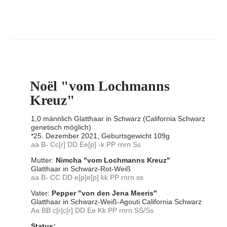
Noël "vom Lochmanns
Kreuz"
1,0 männlich Glatthaar in Schwarz (California Schwarz
genetisch möglich)
*25. Dezember 2021, Geburtsgewicht 109g
aa B- Cc[r] DD Ee[p] -k PP rnrn Ss
Mutter:
Nimcha "vom Lochmanns Kreuz"
Glatthaar in Schwarz-Rot-Weiß
aa B- CC DD e[p]e[p]
kk PP rnrn ss
Vater:
Pepper "von den Jena Meeris"
Glatthaar in Schwarz-Weiß-Agouti California Schwarz
Aa BB c[r]c[r] DD Ee
Kk PP rnrn SS/Ss
Status: