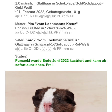
1,0 männlich Glatthaar in Schokolade/Gold/Solidagouti-
Gold-Weiß
*21. Februar 2022, Geburtsgewicht 101g
a[r]a bb C- DD e[p]e[p] kk PP rnrn ss
Mutter:
Pira "vom Lochmanns Kreuz"
English Crested in Schwarz-Rot-Weiß
aa Bb C- DD e[p]e[p]
kk PP rnrn ss
Vater:
Karok "vom Lochmanns Kreuz"
Glatthaar in Schwarz/Rot/Solidagouti-Rot-Weiß
a[r]a Bb C- DD e[p]e[p]
kk PP rnrn ss
Status:
Pumuckl wurde Ende Juni 2022 kastriert und kann ab
sofort ausziehen. Frei.