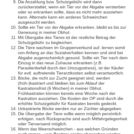
Die Anzahlung bzw. Schutzgebühr wird dann
zurückerstattet, wenn ein Tier vor der Abgabe versterben
oder so erkranken sollte, dass es nicht mehr ausziehen
kann. Alternativ kann ein anderes Schweinchen
ausgesucht werden.
Sollte ein Tier vor der Abgabe erkranken, bleibt es bis zur
Genesung in meiner Obhut.
Mit Übergabe des Tieres ist der restliche Betrag der
Schutzgebühr zu begleichen.
Die Tiere wachsen im Gruppenverbund auf, lernen somit
von Anfang an das Sozialverhalten kennen und sind bei
Abgabe augenscheinlich gesund. Sollte ein Tier nach dem
Einzug in das neue Zuhause erkranken (z.B.
Parasitenbefall durch den Umzugsstress), ist der Käufer
für evtl. auftretende Tierarztkosten selbst verantwortlich.
Böcke, die nicht zur Zucht geeignet sind, werden
(früh-)kastriert und bleiben bis zum Ablauf der
Kastrationsfrist (6 Wochen) in meiner Obhut.
Frühkastraten können bereits eine Woche nach der
Kastration ausziehen. Die Kosten der OP sind durch die
erhöhte Schutzgebühr für Kastraten bereits gedeckt.
Unkastrierte Böcke werden nur an Züchter abgegeben.
Die Übergabe der Tiere sollte wenn möglich persönlich
erfolgen. nach Rücksprache sind auch Mitfahrgelegenheit
oder Tierversand möglich.
Wenn das Meerschweinchen - aus welchen Gründen